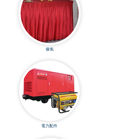
傢俬
電力配件